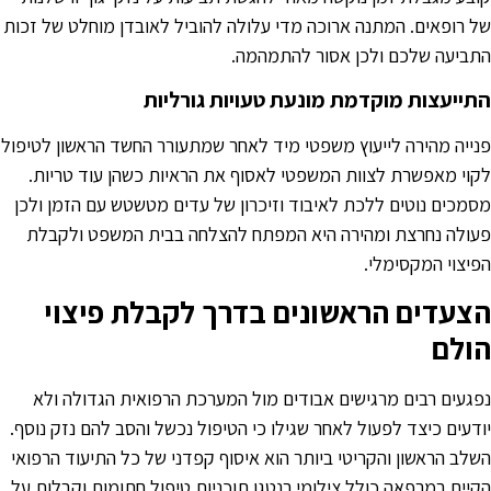
ל רופאים. המתנה ארוכה מדי עלולה להוביל לאובדן מוחלט של זכות
תביעה שלכם ולכן אסור להתמהמה.
תייעצות מוקדמת מונעת טעויות גורליות
נייה מהירה לייעוץ משפטי מיד לאחר שמתעורר החשד הראשון לטיפול
קוי מאפשרת לצוות המשפטי לאסוף את הראיות כשהן עוד טריות.
סמכים נוטים ללכת לאיבוד וזיכרון של עדים מטשטש עם הזמן ולכן
עולה נחרצת ומהירה היא המפתח להצלחה בבית המשפט ולקבלת
פיצוי המקסימלי.
צעדים הראשונים בדרך לקבלת פיצוי
ולם
פגעים רבים מרגישים אבודים מול המערכת הרפואית הגדולה ולא
ודעים כיצד לפעול לאחר שגילו כי הטיפול נכשל והסב להם נזק נוסף.
שלב הראשון והקריטי ביותר הוא איסוף קפדני של כל התיעוד הרפואי
קיים במרפאה כולל צילומי רנטגן תוכניות טיפול חתומות וקבלות על