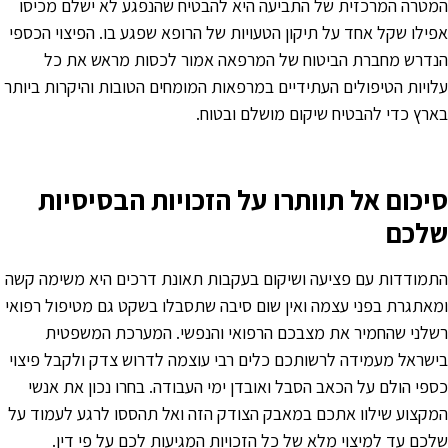
מטרה המרכזית של התביעה היא להבטיח שהנפגע לא ישלם מכיסו
פילו שקל אחד על תיקון הטעויות של הרופא שפגע בו. הפיצוי הכספי
נדרש מחברת הביטוח של המרפאה אמור לכסות מראש את כל
לויות הטיפולים העתידיים במרפאות המומחים הטובות והיקרות ביותר
ארץ כדי להבטיח שיקום מושלם ובטוח.
יכום אל תוותרו על הזכויות הבסיסיות
לכם
תמודדות עם פציעה ושיקום בעקבות תאונת דרכים היא משימה קשה
מאתגרת בפני עצמה ואין שום סיבה שתסבלו בשקט גם מטיפול רפואי
שלני שהחמיר את מצבכם הרפואי והנפשי. המערכת המשפטית
ישראל מעמידה לרשותכם כלים רבי עוצמה לדרוש צדק ולקבל פיצוי
ספי הולם על הכאב הסבל ואובדן ימי העבודה. בחרו נכון את אנשי
מקצוע שילוו אתכם במאבק הצודק הזה ואל תהססו לרגע לעמוד על
לכם עד למיצוי מלא של כל הזכויות המגיעות לכם על פי דין.