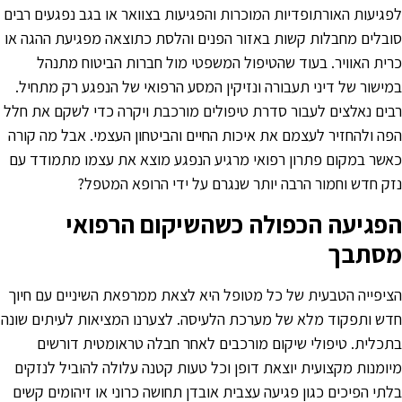
פגיעות האורתופדיות המוכרות והפגיעות בצוואר או בגב נפגעים רבים
ובלים מחבלות קשות באזור הפנים והלסת כתוצאה מפגיעת ההגה או
רית האוויר. בעוד שהטיפול המשפטי מול חברות הביטוח מתנהל
מישור של דיני תעבורה ונזיקין המסע הרפואי של הנפגע רק מתחיל.
בים נאלצים לעבור סדרת טיפולים מורכבת ויקרה כדי לשקם את חלל
פה ולהחזיר לעצמם את איכות החיים והביטחון העצמי. אבל מה קורה
אשר במקום פתרון רפואי מרגיע הנפגע מוצא את עצמו מתמודד עם
זק חדש וחמור הרבה יותר שנגרם על ידי הרופא המטפל?
פגיעה הכפולה כשהשיקום הרפואי
סתבך
ציפייה הטבעית של כל מטופל היא לצאת ממרפאת השיניים עם חיוך
דש ותפקוד מלא של מערכת הלעיסה. לצערנו המציאות לעיתים שונה
תכלית. טיפולי שיקום מורכבים לאחר חבלה טראומטית דורשים
יומנות מקצועית יוצאת דופן וכל טעות קטנה עלולה להוביל לנזקים
לתי הפיכים כגון פגיעה עצבית אובדן תחושה כרוני או זיהומים קשים