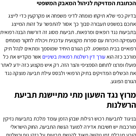
כתובת המדויקת לניהול המאבק המשפטי
דיוק כפי שלא תיקחו מומחה לדיני משפחה או מקרקעין כדי לייצג
תכם במשפט תעבורה סבוך כך אסור להתפשר על זהות המייצג
תביעות נגד רופאים ומרפאות. תביעות מסוג זה דורשות הבנה רפואית
עמיקה היכרות עם ספרות מקצועית עדכנית ויכולת לחקור מומחים
פואיים בבית המשפט. לכן הגורם היחיד שמוסמך ומתאים לנהל תיק
ורכב כזה הוא
עורך דין רשלנות רפואית בשיניים
אשר מקדיש את כל
ועלו ומרצו לתחום הספציפי והצר הזה. רק איש מקצוע כזה ידע לאתר
ת הכשלים המדויקים בתיק הרפואי ולבסס עילת תביעה מוצקה נגד
גורם הפוגע.
רוץ נגד השעון מתי מתיישנת תביעת
רשלנות
ניגוד לתביעות רכוש רגילות שבהן הזמן עומד מלכת בתביעות נזיקין
ורכבות יש חשיבות אדירה למועד הגשת התביעה. החוק הישראלי
ובע מגבלת זמן נוקשה מאוד להגשת תביעות על נזקי גוף ורשלנות