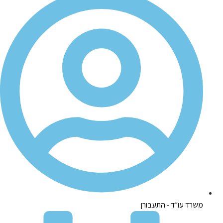
משרד עו״ד - התעבורן