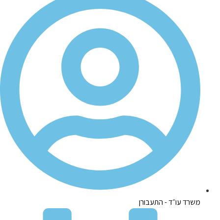
משרד עו״ד - התעבורן