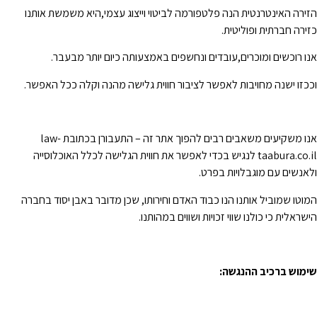
זירה האינטרנטית הנה פלטפורמה לביטוי וייצוג עצמי,היא משמשת אותנו
זירה חברתית ופוליטית.
נו רוכשים ומוכרים,עובדים ונחשפים באמצעותה כיום יותר מבעבר.
ככזו ישנה מחויבות לאפשר לציבור חווית גלישה מהנה וקלה ככל האפשר.
אנו משקיעים משאבים רבים להפוך אתר זה – התעבורן בכתובת law-
taabura.co.il לנגיש בכדי לאפשר את חווית הגלישה לכלל האוכלוסייה
לאנשים עם מוגבלויות בפרט.
מוטו שמוביל אותנו הנו כבוד האדם וחירותו, שכן מדובר באבן יסוד בחברה
ישראלית כי כולנו שווי זכויות ושווים במהותנו.
ימוש ברכיב ההנגשה
: