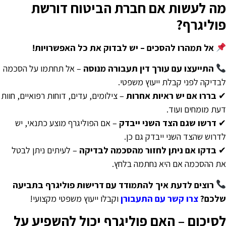
ה לעשות אם חברת הביטוח דורשת
וליגרף?
אל תמהרו להסכים – יש לבדוק את כל האפשרויות!
התייעצו עם עורך דין תעבורה מנוסה
– אל תחתמו על הסכמה
בדיקה לפני קבלת ייעוץ משפטי.
בררו אם יש ראיות אחרות
– צילומים, עדים, דוחות רפואיים, חוות
עת מומחים ועוד.
דרשו שגם הצד השני ייבדק
– אם הפוליגרף מוצע כתנאי, יש
דרוש שהצד השני ייבדק גם כן.
בדקו אם ניתן לחזור מהסכמה לבדיקה
– לעיתים ניתן לבטל
ת ההסכמה אם היא נחתמה בלחץ.
רוצים לדעת איך להתמודד עם דרישות פוליגרף בתביעה
לכם?
צרו קשר עם התעבורן
וקבלו ייעוץ משפטי מקצועי!
סיכום – האם פוליגרף יכול להשפיע על