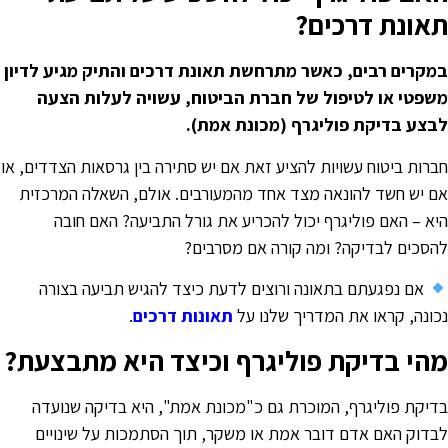
אונת דרכים?
מקרים רבים, כאשר מתרחשת תאונת דרכים והתיק מגיע לדיון
שפטי או לטיפול של חברת הביטוח, עשויה לעלות הצעה
בצע בדיקת פוליגרף (מכונת אמת).
ברות ביטוח עשויות להציע זאת אם יש סתירה בין גרסאות הצדדים, או
ם יש חשד להונאה מצד אחד מהמעורבים. אולם, השאלה המרכזית
יא – האם פוליגרף יכול להכריע את גורל התביעה? האם חובה
הסכים לבדיקה? ומה קורה אם מסרבים?
אם נפגעתם בתאונה ורוצים לדעת כיצד להגיש תביעה בצורה
כונה, קראו את המדריך שלנו על
תאונות דרכים
.
הי בדיקת פוליגרף וכיצד היא מתבצעת?
דיקת פוליגרף, המוכרת גם כ"מכונת אמת", היא בדיקה שנועדה
בדוק האם אדם דובר אמת או משקר, תוך הסתמכות על שינויים