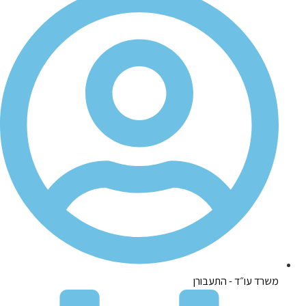
משרד עו״ד - התעבורן