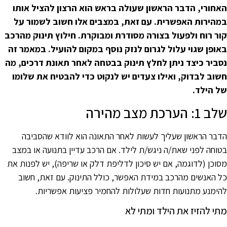
אחורי, הדבר הראשון שעולה בראש הוא הרצון להציל אותו
מהירות האפשרית. עם זאת, במצבים אלו חשוב לשמור על
ור רוח ולפעול בצורה מסודרת ומבוקרת. חילוץ תינוק מהרכב
אופן שגוי עלול לגרום לנזק נוסף במקום להועיל. במאמר זה
סביר כיצד ניתן לחלץ תינוק בבטחה לאחר תאונת דרכים, מה
שוב לבדוק, ואילו צעדים יש לנקוט כדי להבטיח את שלומו
ל הילד.
 1: הערכת מצב מהירה
דבר הראשון שעליך לעשות לאחר התאונה הוא לוודא שהסביבה
טוחה לפני שאת/ה ניגש/ת לילד. אם הרכב עדיין בתנועה או במצב
סוכן (לדוגמה, אם יש סיכון לדליפת דלק או שריפה), יש לפנות את
ל האנשים מהרכב במידת האפשר, כולל התינוק. עם זאת, חשוב
הימנע מתנועות חדות שעלולות להחמיר פציעות אפשריות.
תי להזיז את הילד ומתי לא