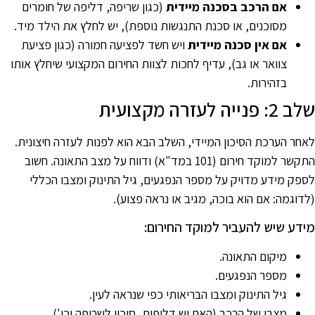
אם הרכב בסכנה מיידית
(כגון שריפה, דליפה של חומרים
מסוכנים, או סכנת התנגשות נוספת), יש לחלץ את הילד מיד.
אם אין סכנה מיידית
ויש חשד לפציעה חמורה (כגון פציעת
צוואר או גב), עדיף לחכות לצוות החירום המקצועי שיחלץ אותו
בזהירות.
 2: פנייה לעזרה מקצועית
אחר הערכת הסיכון המיידי, השלב הבא הוא לפנות לעזרה חיצונית.
התקשר למוקד חירום (101 במד"א) ודווח על מצב התאונה. חשוב
ספק מידע מדויק על מספר הנפגעים, גיל התינוק ומצבו הכללי
לדוגמה: אם הוא בוכה, מגיב או נראה פצוע).
ידע שיש להעביר למוקד החירום:
מיקום התאונה.
מספר הנפגעים.
גיל התינוק ומצבו הבריאותי כפי שנראה לעין.
מצבו של הרכב (האם יש דליפות, סיכון לשריפה וכו').