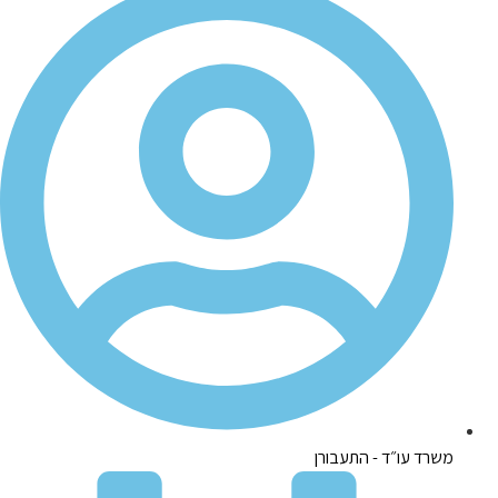
משרד עו״ד - התעבורן